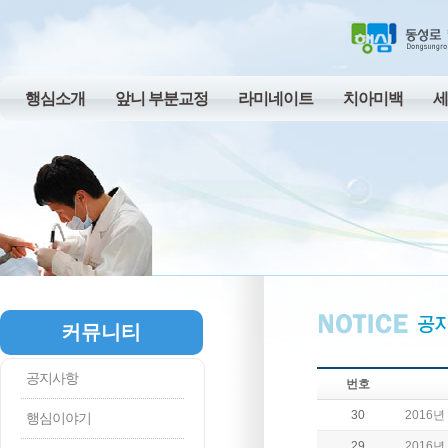
행심소개
앞니 부분교정
라미네이트
치아미백
세
커뮤니티
공지사항
번호
30
2016년
행심이야기
29
2016