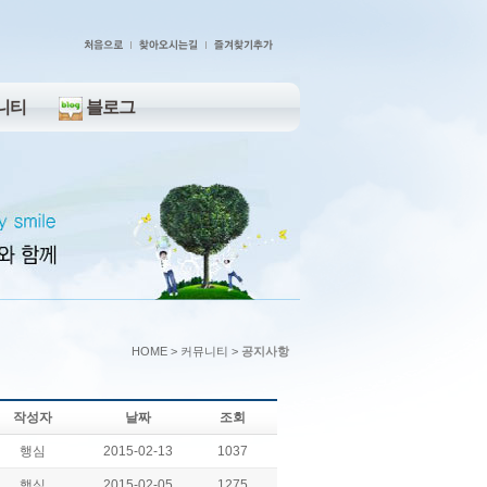
니티
블로그
HOME > 커뮤니티 >
공지사항
작성자
날짜
조회
행심
2015-02-13
1037
행심
2015-02-05
1275