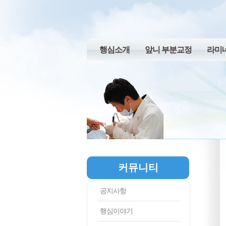
행심소개
앞니 부분교정
라미
커뮤니티
공지사항
행심이야기