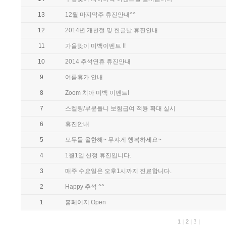
13
12월 마지막주 휴진안내^^
12
2014년 개천절 및 한글날 휴진안내
11
가을맞이 미백이벤트 !!
10
2014 추석연휴 휴진안내
9
여름휴가 안내
8
Zoom 치아 미백 이벤트!
7
스켈링/부분틀니 보험급여 적용 확대 실시
6
휴진안내
5
모두들 올한해~ 무쟈게 행복하세요~
4
1월1일 신정 휴진입니다.
3
매주 수요일은 오후1시까지 진료합니다.
2
Happy 추석 ^^
1
홈페이지 Open
1
|
2
|
3
|