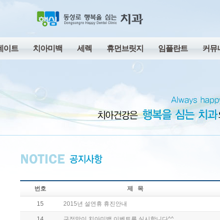
네이트
치아미백
세렉
휴먼브릿지
임플란트
커뮤
번호
제 목
15
2015년 설연휴 휴진안내
14
구정맞이 치아미백 이벤트를 실시합니다^^